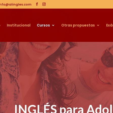
info@alingles.com
o
Institucional
Cursos
Otras propuestas
Ex
INGLÉS para Adol