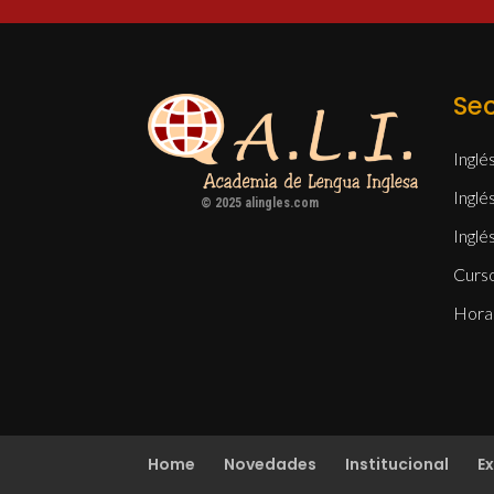
Se
Inglé
Inglé
© 2025 alingles.com
Inglé
Curs
Hora
Home
Novedades
Institucional
E