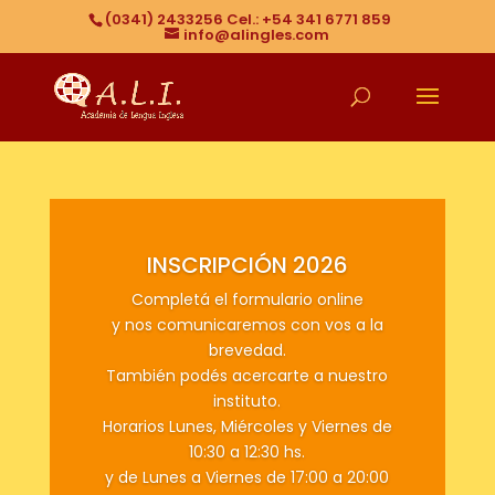
(0341) 2433256 Cel.: +54 341 6771 859
info@alingles.com
INSCRIPCIÓN 2026
Completá el formulario online
y nos comunicaremos con vos a la
brevedad.
También podés acercarte a nuestro
instituto.
Horarios Lunes, Miércoles y Viernes de
10:30 a 12:30 hs.
y de Lunes a Viernes de 17:00 a 20:00