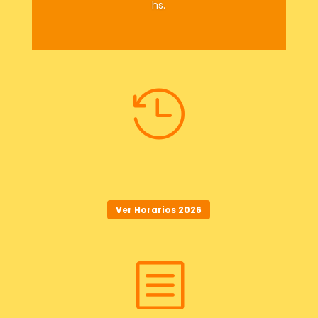
hs.

Ver Horarios 2026
b