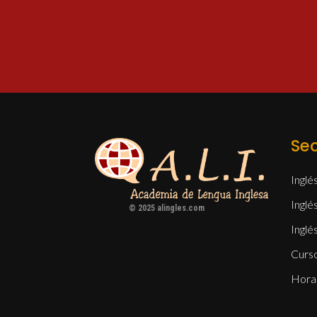
Se
Inglé
Inglé
© 2025 alingles.com
Inglé
Curs
Hora