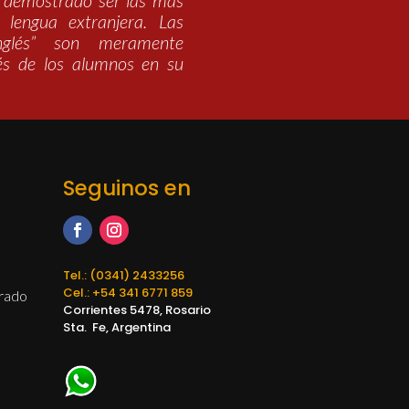
n demostrado ser las más
 lengua extranjera. Las
inglés” son meramente
és de los alumnos en su
Seguinos en
Tel.: (0341) 2433256
Cel.: +54 341 6771 859
orado
Corrientes 5478, Rosario
Sta. Fe, Argentina