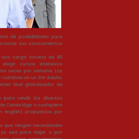
gama de posibilidades para
feccionar sus conocimientos
n una carga horaria de 90
egir cursos intensivos
dos veces por semana. Los
y culminan en un 6th Adults.
men final globalizador de
 para rendir los diversos
 de Cambridge o cualquiera
n english) propuestos por
s que tengan necesidades
 ya sea para viajar o por