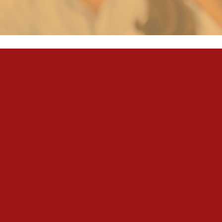
1st Adults hasta 6th
Adults.