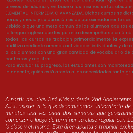
razones laborales. Estos cursos demandan que el al
previos del idioma y en base a los mismos se los ubica
ELEMENTAL, INTERMEDIA O AVANZADA. Dichos cursos se dic
horas y media y su duración es de aproximadamente seis
Debido a que una meta común de los alumnos adultos es
la lengua inglesa que les permita desempeñarse en ámbit
todos los cursos se trabajan primordialmente la expre
auditiva mediante amenas actividades individuales y de 
a los alumnos con una gran cantidad de vocabulario de d
contextos y registros.
Para evaluar su progreso, los estudiantes son monitorea
la docente, quién está atenta a las necesidades tanto gru
A partir del nivel 3rd Kids y desde 2nd Adolescents
A.L.I. asisten a lo que denominamos “laboratorio de 
minutos una vez cada dos semanas que generalmen
comenzar o luego de terminar su clase regular con 1
la clase y el mismo. Esta área apunta a trabajar excl